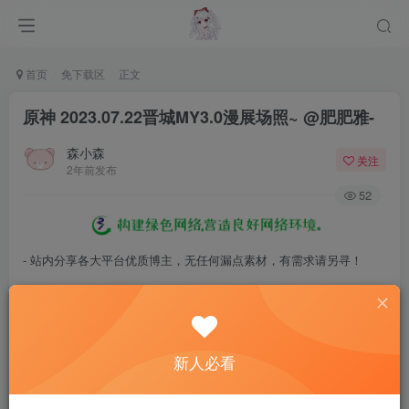
首页
免下载区
正文
原神 2023.07.22晋城MY3.0漫展场照~ ​​​@肥肥雅-
森小森
关注
2年前发布
52
- 站内分享各大平台优质博主，无任何漏点素材，有需求请另寻！
- 百度网盘提示提取码错误，请更换浏览器重试，这是百度网盘版本问
题。
- 遇见解压密码不对、无法解压，请查看
《解压教程》
，能分享就肯定
新人必看
能解压！
- 资源失效/充值未到账/账号解禁...等问题请
《提交工单》