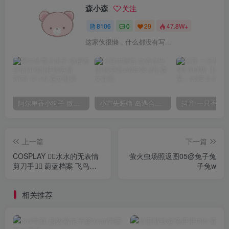
森小森
关注
8106
0
29
47.8W+
这家伙很懒，什么都没有写...
阿尔卑香小狗子 微密圈合集[40套][持续更新2023.12.14]
小宣先睡噜 岛遇合集[持续更新2025.08.27]
上一篇
下一篇
COSPLAY ✌🏻水水的无表情
萤火虫场照返图05@兔子兔
剪刀手✌🏻 ​​​蔚蓝档案 飞鸟马
子兔w
时 @水淼-Aqua
相关推荐