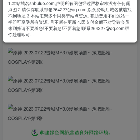
1.本站域名snbuluo.com,声明所有图包经过严格审核没有任何露
#场照##原神#
点图 2.请保存联系邮箱264227@qq.com,以免赞助后域名被墙找
2023.07.22晋城MY3.0漫展场照~ ​​​
不到地址 3.本站汇聚多个同类型站点资源, 赞助费用不到源站一
半即可享受所有资源, 且不断在更新 4.因支付金额不对导致会员
未到账请不要着急!不要着急!不要着急!联系264227@qq.com帮
你处理即可...