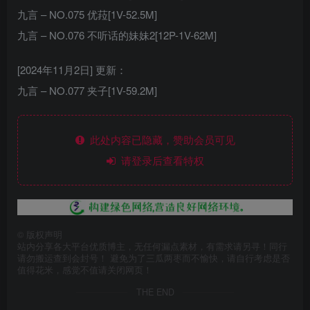
九言 – NO.075 优菈[1V-52.5M]
九言 – NO.076 不听话的妹妹2[12P-1V-62M]
[2024年11月2日] 更新：
九言 – NO.077 夹子[1V-59.2M]
此处内容已隐藏，赞助会员可见
请登录后查看特权
©
版权声明
站内分享各大平台优质博主，无任何漏点素材，有需求请另寻！同行
请勿搬运查到会封号！ 避免为了三瓜两枣而不愉快，请自行考虑是否
值得花米，感觉不值请关闭网页！
THE END