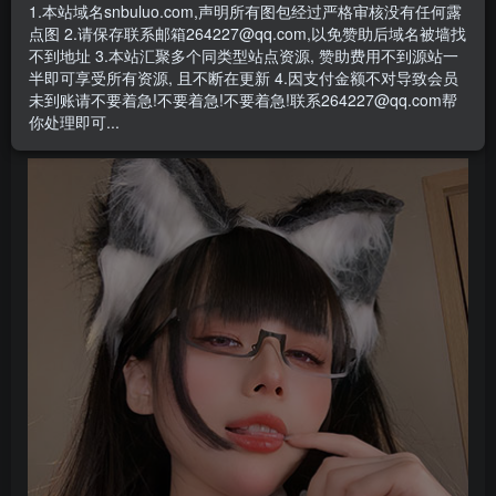
1.本站域名snbuluo.com,声明所有图包经过严格审核没有任何露
阿九从不咕咕是一位双鱼座的女性，来自中国重庆这座山
点图 2.请保存联系邮箱264227@qq.com,以免赞助后域名被墙找
城，生于2001年3月5日。身高165cm，体重55kg，她形容自
不到地址 3.本站汇聚多个同类型站点资源, 赞助费用不到源站一
半即可享受所有资源, 且不断在更新 4.因支付金额不对导致会员
己是肉墩墩，但我觉得她的身材非常匀称，比那些病态瘦削
未到账请不要着急!不要着急!不要着急!联系264227@qq.com帮
的美女更加健康和具有吸引力。
你处理即可...