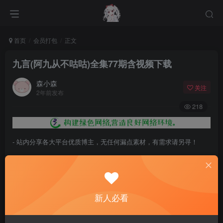
首页
会员打包
正文
九言(阿九从不咕咕)全集77期含视频下载
森小森
关注
2年前发布
218
- 站内分享各大平台优质博主，无任何漏点素材，有需求请另寻！
- 百度网盘提示提取码错误，请更换浏览器重试，这是百度网盘版本问
题。
- 遇见解压密码不对、无法解压，请查看
《解压教程》
，能分享就肯定
新人必看
能解压！
- 资源失效/充值未到账/账号解禁...等问题请
《提交工单》