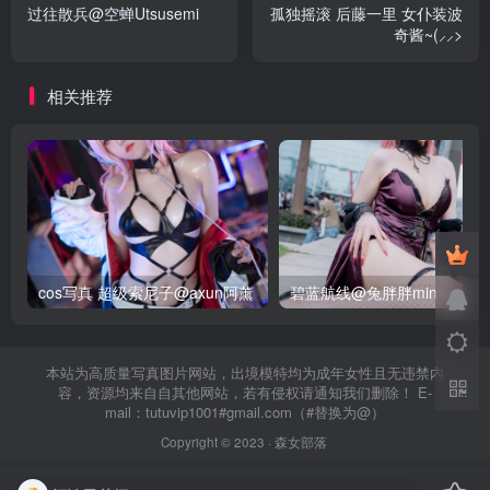
过往散兵@空蝉Utsusemi
孤独摇滚 后藤一里 女仆装波
奇酱~(⸝⸝>
相关推荐
cos写真 超级索尼子@axun阿薰
碧蓝航线@兔胖胖min
本站为高质量写真图片网站，出境模特均为成年女性且无违禁内
容，资源均来自自其他网站，若有侵权请通知我们删除！ E-
mail：tutuvip1001#gmail.com（#替换为@）
Copyright © 2023 ·
森女部落