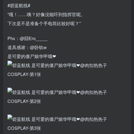
#碧蓝航线#
“嘎！……咦？好像没能吓到指挥官呢。
下次是不是准备个手电筒比较好呢？”
Phx：@囧Ero_____
道具感谢：@卧轨w
是可爱的僵尸娘华甲哦❤