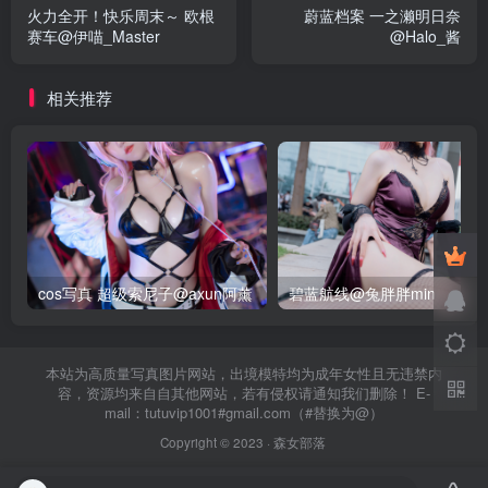
火力全开！快乐周末～ 欧根
蔚蓝档案 一之濑明日奈
赛车@伊喵_Master
@Halo_酱
相关推荐
cos写真 超级索尼子@axun阿薰
碧蓝航线@兔胖胖min
本站为高质量写真图片网站，出境模特均为成年女性且无违禁内
容，资源均来自自其他网站，若有侵权请通知我们删除！ E-
mail：tutuvip1001#gmail.com（#替换为@）
Copyright © 2023 ·
森女部落