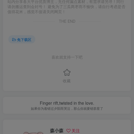
站内分享各大平台优质博主，无任何漏点素材，有需求请另寻！同行
请勿搬运查到会封号！ 避免为了三瓜两枣而不愉快，请自行考虑是否
值得花米，感觉不值请关闭网页！
THE END
免下载区
喜欢就支持一下吧
收藏
Finger rift,twisted in the love.
如果你为着错过夕阳而哭泣，那么你就要错群星了
森小森
关注