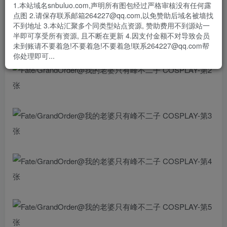
1.本站域名snbuluo.com,声明所有图包经过严格审核没有任何露
都去给我打黑呆强化本，不能只有我受折磨🙉 ​​​
点图 2.请保存联系邮箱264227@qq.com,以免赞助后域名被墙找
不到地址 3.本站汇聚多个同类型站点资源, 赞助费用不到源站一
半即可享受所有资源, 且不断在更新 4.因支付金额不对导致会员
未到账请不要着急!不要着急!不要着急!联系264227@qq.com帮
你处理即可...