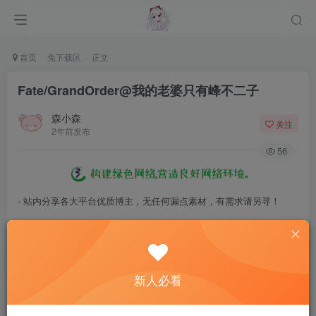
首页
免下载区
正文
Fate/GrandOrder@我的老婆只有峰不二子
森小森
关注
2年前发布
56
- 站内分享各大平台优质博主，无任何漏点素材，有需求请另寻！
- 百度网盘提示提取码错误，请更换浏览器重试，这是百度网盘版本问
题。
- 遇见解压密码不对、无法解压，请查看
《解压教程》
，能分享就肯定
新人必看
能解压！
- 资源失效/充值未到账/账号解禁...等问题请
《提交工单》