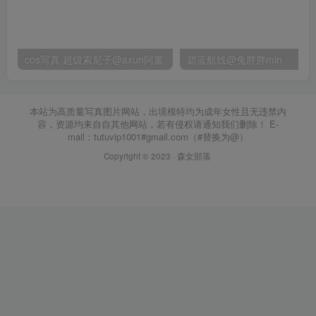
cos写真 超级索尼子@axun阿薰
碧蓝航线@兔胖胖min
本站为高质量写真图片网站，出境模特均为成年女性且无违禁内
容，资源均来自自其他网站，若有侵权请通知我们删除！ E-
mail：tutuvip1001#gmail.com（#替换为@）
Copyright © 2023 ·
森女部落