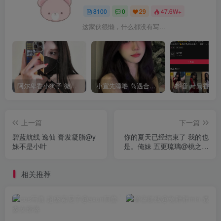
8100
0
29
47.6W+
这家伙很懒，什么都没有写...
阿尔卑香小狗子 微密圈合集[40套][持续更新2023.12.14]
小宣先睡噜 岛遇合集[持续更新2025.08.27]
上一篇
下一篇
碧蓝航线 逸仙 膏发凝脂@y
你的夏天已经结束了 我的也
妹不是小叶
是。俺妹 五更琉璃@桃之啾
啾
相关推荐