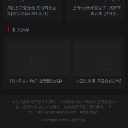
周叽是可爱兔兔 高清写真合
是青水(青水百合子) 高清写
集[持续更新2024.6.11]
真合集 [持续更新
2024.06.19]
相关推荐
阿尔卑香小狗子 微密圈合集[40套][持续更新2023.12.14]
小宣先睡噜 岛遇合集[持续
本站为高质量写真图片网站，出境模特均为成年女性且无违禁内
容，资源均来自自其他网站，若有侵权请通知我们删除！ E-
mail：tutuvip1001#gmail.com（#替换为@）
Copyright © 2023 ·
森女部落