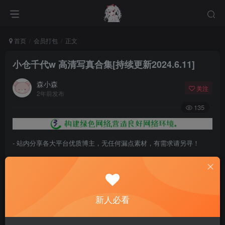
首页
会员打包
正文
小仓千代w 高清写真合集[持续更新2024.6.11]
森小森
关注
2年前发布
135
- 站内分享各大平台优质博主，无任何漏点素材，有需求请另寻！
- 百度网盘提示提取码错误，请更换浏览器重试，这是百度网盘版本问
题。
- 遇见解压密码不对、无法解压，请查看
《解压教程》
，能分享就肯定
新人必看
能解压！
- 资源失效/充值未到账/账号解禁...等问题请
《提交工单》