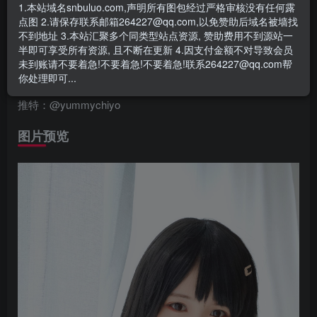
1.本站域名snbuluo.com,声明所有图包经过严格审核没有任何露
喜欢小仓千代w这位国产美女coser的宅男绅士们，可以去微
点图 2.请保存联系邮箱264227@qq.com,以免赞助后域名被墙找
博或者B站上关注一下，下面一起来看看吧。
不到地址 3.本站汇聚多个同类型站点资源, 赞助费用不到源站一
半即可享受所有资源, 且不断在更新 4.因支付金额不对导致会员
未到账请不要着急!不要着急!不要着急!联系264227@qq.com帮
微博：@小仓千代w
你处理即可...
推特：@yummychiyo
图片预览