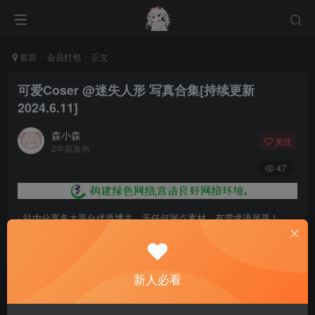
首页
会员打包
正文
可爱Coser @迷失人形 写真合集[持续更新
2024.6.11]
森小森
关注
2年前发布
47
- 站内分享各大平台优质博主，无任何漏点素材，有需求请另寻！
- 百度网盘提示提取码错误，请更换浏览器重试，这是百度网盘版本问
题。
新人必看
- 遇见解压密码不对、无法解压，请查看
《解压教程》
，能分享就肯定
能解压！