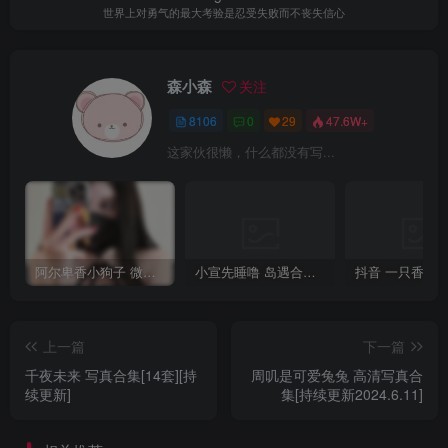
世界上对勇气的最大考验是忍受失败而不丧失信心
森小森
关注
8106
0
29
47.6W+
这家伙很懒，什么都没有写...
阿尔卑香小狗子 微密圈合集[40套][持续更新2023.12.14]
小宣先睡噜 岛遇合集[持续更新2025.08.27]
上一篇
下一篇
千夜未来 写真合集[14套][持
周叽是可爱兔兔 高清写真合
续更新]
集[持续更新2024.6.11]