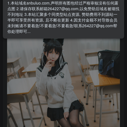
- 资源失效/充值未到账/账号解禁...等问题请
《提交工单》
1.本站域名snbuluo.com,声明所有图包经过严格审核没有任何露
点图 2.请保存联系邮箱264227@qq.com,以免赞助后域名被墙找
图片预览
不到地址 3.本站汇聚多个同类型站点资源, 赞助费用不到源站一
半即可享受所有资源, 且不断在更新 4.因支付金额不对导致会员
未到账请不要着急!不要着急!不要着急!联系264227@qq.com帮
你处理即可...