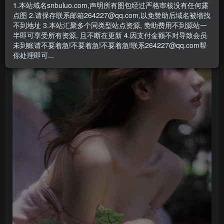
1.本站域名snbuluo.com,声明所有图包经过严格审核没有任何露
阿木的作品不多但都是精品，好看，性感，唯美系列居多
点图 2.请保存联系邮箱264227@qq.com,以免赞助后域名被墙找
不到地址 3.本站汇聚多个同类型站点资源, 赞助费用不到源站一
预览图
半即可享受所有资源, 且不断在更新 4.因支付金额不对导致会员
未到账请不要着急!不要着急!不要着急!联系264227@qq.com帮
你处理即可...