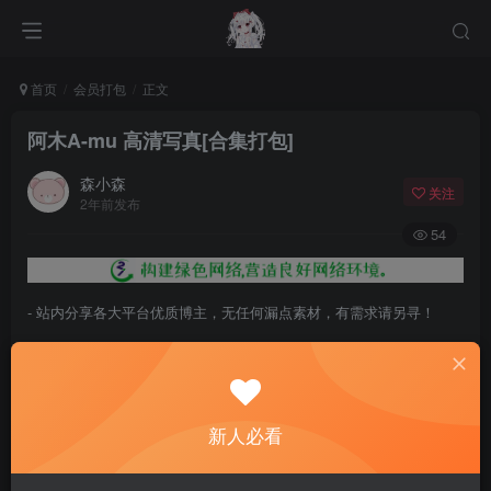
首页
会员打包
正文
阿木A-mu 高清写真[合集打包]
森小森
关注
2年前发布
54
- 站内分享各大平台优质博主，无任何漏点素材，有需求请另寻！
- 百度网盘提示提取码错误，请更换浏览器重试，这是百度网盘版本问
题。
- 遇见解压密码不对、无法解压，请查看
《解压教程》
，能分享就肯定
新人必看
能解压！
- 资源失效/充值未到账/账号解禁...等问题请
《提交工单》