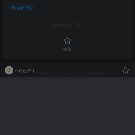
会员打包
喜欢就支持一下吧
收藏
评论已关闭
The course of true love never did run smooth.
真诚的爱情之路永不会是平坦的
森小森
关注
8106
0
29
47.8W+
这家伙很懒，什么都没有写...