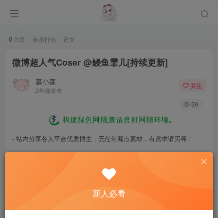
首页
会员打包
正文
微博超人气Coser @鳗鱼霏儿[持续更新]
森小森
关注
2年前发布
39
- 站内分享各大平台优质博主，无任何漏点素材，有需求请另寻！
- 百度网盘提示提取码错误，请更换浏览器重试，这是百度网盘版本问
题。
- 遇见解压密码不对、无法解压，请查看
《解压教程》
，能分享就肯定
新人必看
能解压！
- 资源失效/充值未到账/账号解禁...等问题请
《提交工单》