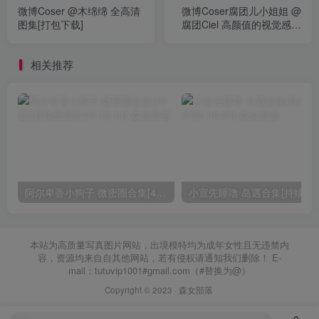
微博Coser @木绵绵 全高清
微博Coser腐团儿小姐姐 @
图集[打包下载]
腐团Ciel 高颜值的视觉感受
[持续更新]
相关推荐
阿尔卑香小狗子 微密圈合集[40套][持续更新2023.12.14]
小宣先睡噜 岛遇合集[持续
本站为高质量写真图片网站，出境模特均为成年女性且无违禁内
容，资源均来自自其他网站，若有侵权请通知我们删除！ E-
mail：tutuvip1001#gmail.com（#替换为@）
Copyright © 2023 ·
森女部落