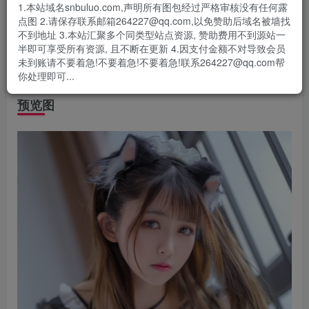
1.本站域名snbuluo.com,声明所有图包经过严格审核没有任何露
给各位司机介绍一位微博以及二次元中超人气的Coser小姐
点图 2.请保存联系邮箱264227@qq.com,以免赞助后域名被墙找
姐，其名叫：鳗鱼霏儿。
不到地址 3.本站汇聚多个同类型站点资源, 赞助费用不到源站一
半即可享受所有资源, 且不断在更新 4.因支付金额不对导致会员
微博: @鳗鱼霏儿，这个名字相当的奇怪，叫鳗鱼的真不多，
未到账请不要着急!不要着急!不要着急!联系264227@qq.com帮
也不知道是什么含义，霏儿那就更加奇怪了，哈哈哈。
你处理即可...
预览图