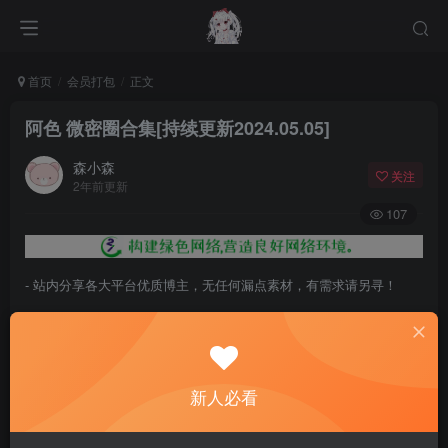
首页
会员打包
正文
阿色 微密圈合集[持续更新2024.05.05]
森小森
关注
2年前更新
107
- 站内分享各大平台优质博主，无任何漏点素材，有需求请另寻！
- 百度网盘提示提取码错误，请更换浏览器重试，这是百度网盘版本问
题。
- 遇见解压密码不对、无法解压，请查看
《解压教程》
，能分享就肯定
新人必看
能解压！
- 资源失效/充值未到账/账号解禁...等问题请
《提交工单》