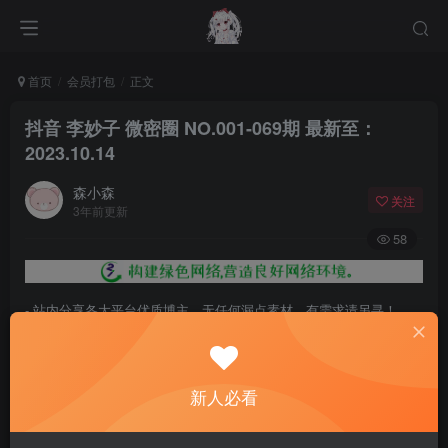
首页
会员打包
正文
抖音 李妙子 微密圈 NO.001-069期 最新至：
2023.10.14
森小森
关注
3年前更新
58
- 站内分享各大平台优质博主，无任何漏点素材，有需求请另寻！
- 百度网盘提示提取码错误，请更换浏览器重试，这是百度网盘版本问
题。
新人必看
- 遇见解压密码不对、无法解压，请查看
《解压教程》
，能分享就肯定
能解压！