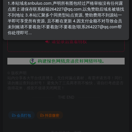
- 资源失效/充值未到账/账号解禁...等问题请
《提交工单》
1.本站域名snbuluo.com,声明所有图包经过严格审核没有任何露
点图 2.请保存联系邮箱264227@qq.com,以免赞助后域名被墙找
不到地址 3.本站汇聚多个同类型站点资源, 赞助费用不到源站一
半即可享受所有资源, 且不断在更新 4.因支付金额不对导致会员
未到账请不要着急!不要着急!不要着急!联系264227@qq.com帮
此处内容已隐藏，赞助会员可见
你处理即可...
请登录后查看特权
©
版权声明
站内分享各大平台优质博主，无任何漏点素材，有需求请另寻！同行
请勿搬运查到会封号！ 避免为了三瓜两枣而不愉快，请自行考虑是否
值得花米，感觉不值请关闭网页！
THE END
会员打包
抖音微密