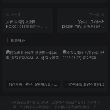
上一篇
下一篇
抖音 萱福晋 微密圈
[合集]一只哈比猪
NO.001-011期 最新至：
[3420P+79V] 原版系列已去
2023.10.14
重…
相关推荐
阿尔卑香小狗子 微密圈合集[40套][持续更新2023.12.14]
小宣先睡噜 岛遇合集[持续
本站为高质量写真图片网站，出境模特均为成年女性且无违禁内
容，资源均来自自其他网站，若有侵权请通知我们删除！ E-