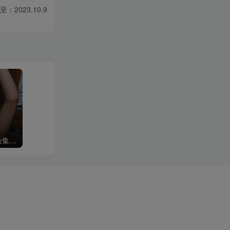
：2023.10.9
修修猫ww(末夜787) 写真合集[21套][持续更新]