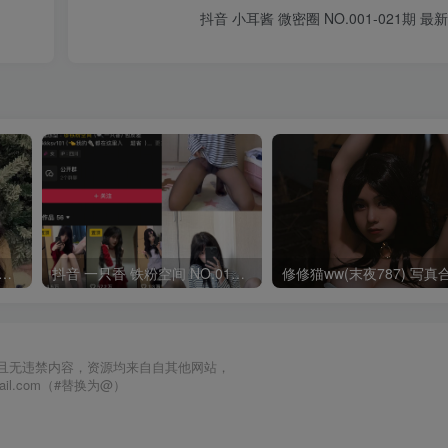
抖音 小耳酱 微密圈 NO.001-021期 最新至
睡噜 岛遇合集[持续更新2025.08.27]
抖音 一只香 铁粉空间 NO.010期 【18P8V】最新至：2025.3.3
且无违禁内容，资源均来自自其他网站，
mail.com（#替换为@）