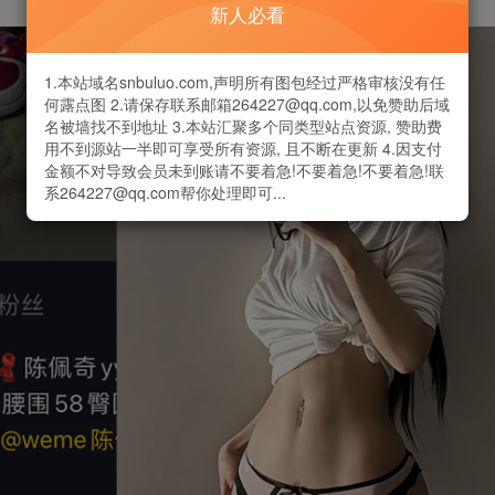
新人必看
1.本站域名snbuluo.com,声明所有图包经过严格审核没有任
何露点图 2.请保存联系邮箱264227@qq.com,以免赞助后域
名被墙找不到地址 3.本站汇聚多个同类型站点资源, 赞助费
用不到源站一半即可享受所有资源, 且不断在更新 4.因支付
金额不对导致会员未到账请不要着急!不要着急!不要着急!联
系264227@qq.com帮你处理即可...