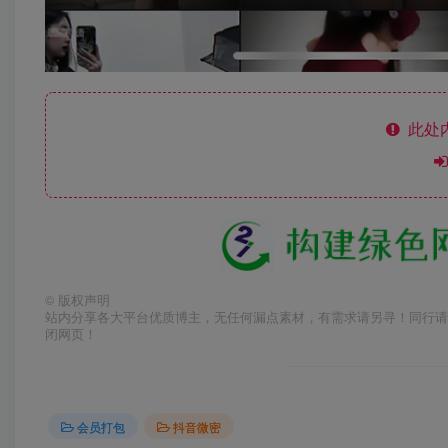
此处
©
版权声明
站内分享各大平台优质博主，无任何漏点素材，有需求请另寻！同行请
闭网页！
会员打包
抖音微密