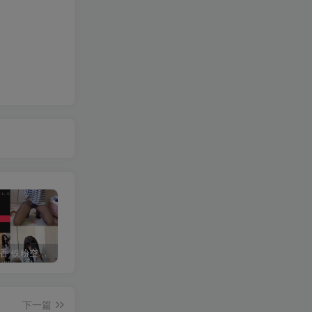
抖音 一只香 铁粉空间 NO.010期 【18P8V】最新至：2025.3.3
修修猫ww(末夜787) 写真合集[21套][持续更新]
抖音 超蓝布罗莉 铁粉空间 NO.017期 【9P1V】最新至：2025.3.13
下一篇