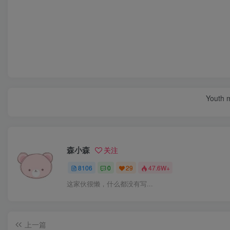
Youth m
森小森
关注
8106
0
29
47.6W+
这家伙很懒，什么都没有写...
上一篇