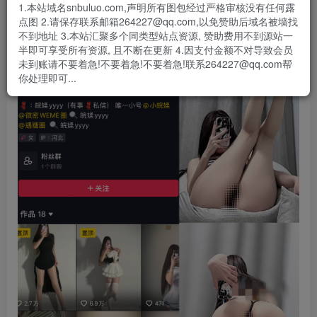
1.本站域名snbuluo.com,声明所有图包经过严格审核没有任何露
点图 2.请保存联系邮箱264227@qq.com,以免赞助后域名被墙找
不到地址 3.本站汇聚多个同类型站点资源, 赞助费用不到源站一
半即可享受所有资源, 且不断在更新 4.因支付金额不对导致会员
未到账请不要着急!不要着急!不要着急!联系264227@qq.com帮
你处理即可...