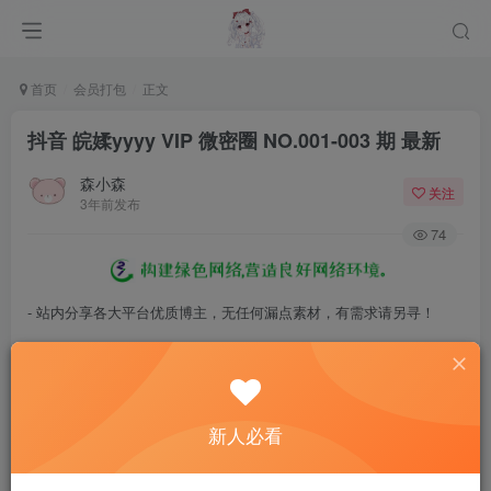
首页
会员打包
正文
抖音 皖媃yyyy VIP 微密圈 NO.001-003 期 最新
森小森
关注
3年前发布
74
- 站内分享各大平台优质博主，无任何漏点素材，有需求请另寻！
- 百度网盘提示提取码错误，请更换浏览器重试，这是百度网盘版本问
题。
- 遇见解压密码不对、无法解压，请查看
《解压教程》
，能分享就肯定
新人必看
能解压！
- 资源失效/充值未到账/账号解禁...等问题请
《提交工单》