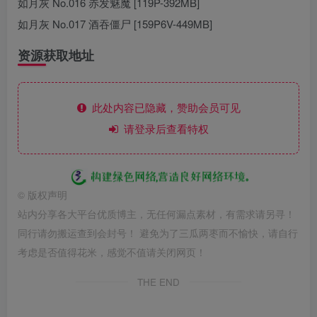
如月灰 No.016 赤发魅魔 [119P-392MB]
如月灰 No.017 酒吞僵尸 [159P6V-449MB]
资源获取地址
此处内容已隐藏，赞助会员可见
请登录后查看特权
©
版权声明
站内分享各大平台优质博主，无任何漏点素材，有需求请另寻！
同行请勿搬运查到会封号！ 避免为了三瓜两枣而不愉快，请自行
考虑是否值得花米，感觉不值请关闭网页！
THE END