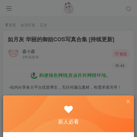
首页
会员打包
正文
如月灰 华丽的御姐COS写真合集 [持续更新]
森小森
关注
3年前发布
44
- 站内分享各大平台优质博主，无任何漏点素材，有需求请另寻！
- 百度网盘提示提取码错误，请更换浏览器重试，这是百度网盘版本问
题。
- 遇见解压密码不对、无法解压，请查看
《解压教程》
，能分享就肯定
新人必看
能解压！
- 资源失效/充值未到账/账号解禁...等问题请
《提交工单》