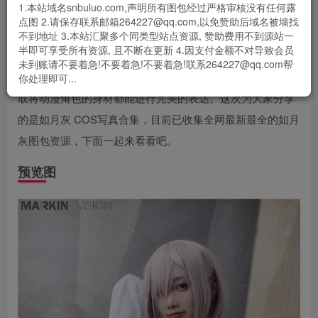
1.本站域名snbuluo.com,声明所有图包经过严格审核没有任何露
如月灰是一名资深的高颜值coser，风格主要以御姐和女王风
点图 2.请保存联系邮箱264227@qq.com,以免赞助后域名被墙找
格为主，在圈内拥有较高知名度。她的COS作品华丽且极具
不到地址 3.本站汇聚多个同类型站点资源, 赞助费用不到源站一
半即可享受所有资源, 且不断在更新 4.因支付金额不对导致会员
创意，在调色、后期上都非常认真，追求完美还原。本人十
未到账请不要着急!不要着急!不要着急!联系264227@qq.com帮
分的追求服装的质感和还原，努力做到还原每一个细节，争
你处理即可...
取将动漫角色的身材都能进行完美的表达。这次为大家分享
的是如月灰 COS写真合集，目前已收集全网最新最全的如月
灰图包资源，下面一起来看看吧。
预览图