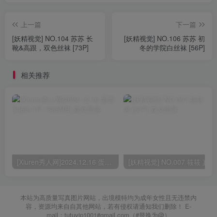
上一篇
下一篇
[妖精视觉] NO.104 苏苏 长
[妖精视觉] NO.106 苏苏 初
靴&高跟，双色丝袜 [73P]
冬的学院白丝袜 [56P]
相关推荐
[Xiuren秀人网]2024.12.16 蛋蛋宝[69+1P／689MB]
[妖精
本站为高质量写真图片网站，出境模特均为成年女性且无违禁内
容，资源均来自自其他网站，若有侵权请通知我们删除！ E-
mail：tutuvip1001#gmail.com（#替换为@）