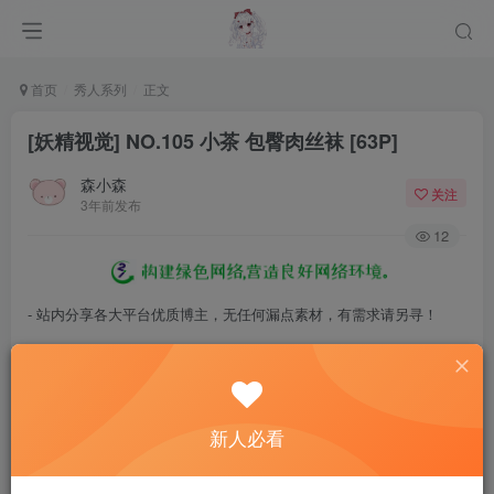
首页
秀人系列
正文
[妖精视觉] NO.105 小茶 包臀肉丝袜 [63P]
森小森
关注
3年前发布
12
- 站内分享各大平台优质博主，无任何漏点素材，有需求请另寻！
- 百度网盘提示提取码错误，请更换浏览器重试，这是百度网盘版本问
题。
- 遇见解压密码不对、无法解压，请查看
《解压教程》
，能分享就肯定
新人必看
能解压！
- 资源失效/充值未到账/账号解禁...等问题请
《提交工单》