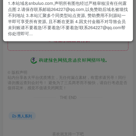
1.本站域名snbuluo.com,声明所有图包经过严格审核没有任何露
点图 2.请保存联系邮箱264227@qq.com,以免赞助后域名被墙找
不到地址 3.本站汇聚多个同类型站点资源, 赞助费用不到源站一
半即可享受所有资源, 且不断在更新 4.因支付金额不对导致会员
未到账请不要着急!不要着急!不要着急!联系264227@qq.com帮
此处内容已隐藏，赞助会员可见
你处理即可...
请登录后查看特权
©
版权声明
站内分享各大平台优质博主，无任何漏点素材，有需求请另寻！同行
请勿搬运查到会封号！ 避免为了三瓜两枣而不愉快，请自行考虑是否
值得花米，感觉不值请关闭网页！
THE END
秀人系列
喜欢就支持一下吧