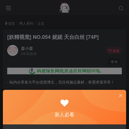
首页
秀人系列
正文
[妖精视觉] NO.054 妮妮 天台白丝 [74P]
森小森
关注
3年前发布
8
- 站内分享各大平台优质博主，无任何漏点素材，有需求请另寻！
- 百度网盘提示提取码错误，请更换浏览器重试，这是百度网盘版本问
题。
- 遇见解压密码不对、无法解压，请查看
《解压教程》
，能分享就肯定
新人必看
能解压！
- 资源失效/充值未到账/账号解禁...等问题请
《提交工单》