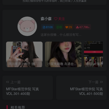
当我们懂得珍惜平凡的幸福时，就已经成了人生的赢家
森小森
关注
8106
0
29
47.7W+
这家伙很懒，什么都没有写...
阿尔卑香小狗子 微密圈合集[40套][持续更新2023.12.14]
小宣先睡噜 岛遇合集[持续更新2025.08.27]
上一篇
下一篇
MFStar模范学院 写真
MFStar模范学院 写真
VOL.301-400期
VOL.401-500期
相关推荐