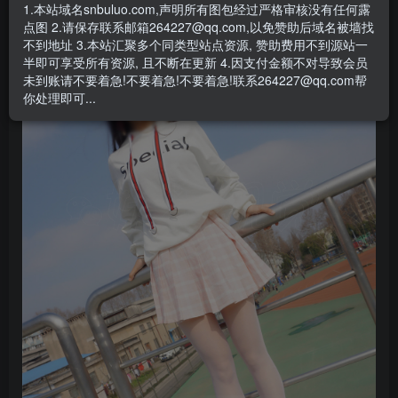
1.本站域名snbuluo.com,声明所有图包经过严格审核没有任何露
点图 2.请保存联系邮箱264227@qq.com,以免赞助后域名被墙找
不到地址 3.本站汇聚多个同类型站点资源, 赞助费用不到源站一
半即可享受所有资源, 且不断在更新 4.因支付金额不对导致会员
未到账请不要着急!不要着急!不要着急!联系264227@qq.com帮
你处理即可...