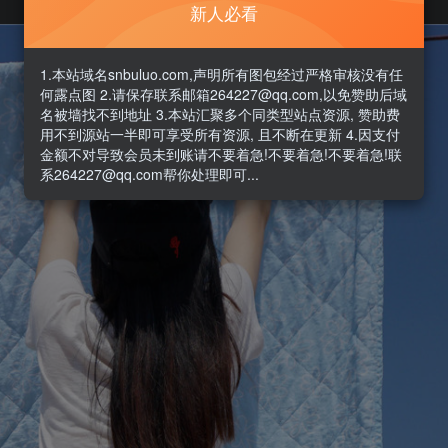
新人必看
1.本站域名snbuluo.com,声明所有图包经过严格审核没有任
何露点图 2.请保存联系邮箱264227@qq.com,以免赞助后域
名被墙找不到地址 3.本站汇聚多个同类型站点资源, 赞助费
用不到源站一半即可享受所有资源, 且不断在更新 4.因支付
金额不对导致会员未到账请不要着急!不要着急!不要着急!联
系264227@qq.com帮你处理即可...