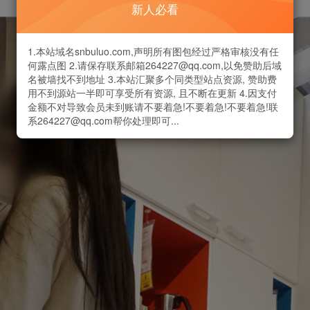
新人必看
1.本站域名snbuluo.com,声明所有图包经过严格审核没有任
何露点图 2.请保存联系邮箱264227@qq.com,以免赞助后域
名被墙找不到地址 3.本站汇聚多个同类型站点资源, 赞助费
用不到源站一半即可享受所有资源, 且不断在更新 4.因支付
金额不对导致会员未到账请不要着急!不要着急!不要着急!联
系264227@qq.com帮你处理即可...