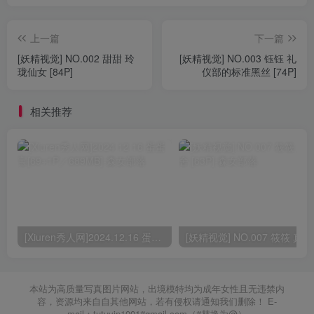
上一篇
下一篇
[妖精视觉] NO.002 甜甜 玲
[妖精视觉] NO.003 钰钰 礼
珑仙女 [84P]
仪部的标准黑丝 [74P]
相关推荐
[Xiuren秀人网]2024.12.16 蛋蛋宝[69+1P／689MB]
[妖精
本站为高质量写真图片网站，出境模特均为成年女性且无违禁内
容，资源均来自自其他网站，若有侵权请通知我们删除！ E-
mail：tutuvip1001#gmail.com（#替换为@）