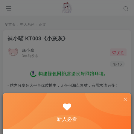
首页
秀人系列
正文
袜小喵 KT003《小灰灰》
森小森
关注
3年前发布
16
- 站内分享各大平台优质博主，无任何漏点素材，有需求请另寻！
- 百度网盘提示提取码错误，请更换浏览器重试，这是百度网盘版本问
题。
- 遇见解压密码不对、无法解压，请查看
《解压教程》
，能分享就肯定
新人必看
能解压！
- 资源失效/充值未到账/账号解禁...等问题请
《提交工单》