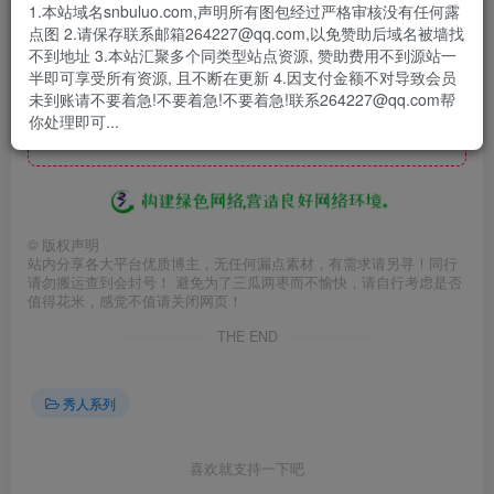
1.本站域名snbuluo.com,声明所有图包经过严格审核没有任何露
点图 2.请保存联系邮箱264227@qq.com,以免赞助后域名被墙找
不到地址 3.本站汇聚多个同类型站点资源, 赞助费用不到源站一
半即可享受所有资源, 且不断在更新 4.因支付金额不对导致会员
此处内容已隐藏，赞助会员可见
未到账请不要着急!不要着急!不要着急!联系264227@qq.com帮
你处理即可...
请登录后查看特权
©
版权声明
站内分享各大平台优质博主，无任何漏点素材，有需求请另寻！同行
请勿搬运查到会封号！ 避免为了三瓜两枣而不愉快，请自行考虑是否
值得花米，感觉不值请关闭网页！
THE END
秀人系列
喜欢就支持一下吧