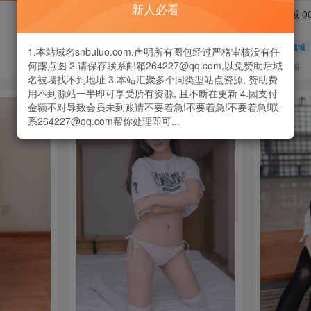
新人必看
风之领域 0045 [50P]
风之领域 004
风之领域
风之领域
1.本站域名snbuluo.com,声明所有图包经过严格审核没有任
何露点图 2.请保存联系邮箱264227@qq.com,以免赞助后域
3年前
3年前
18
27
名被墙找不到地址 3.本站汇聚多个同类型站点资源, 赞助费
用不到源站一半即可享受所有资源, 且不断在更新 4.因支付
金额不对导致会员未到账请不要着急!不要着急!不要着急!联
系264227@qq.com帮你处理即可...